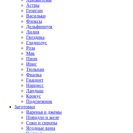
Астры
Георгин
Васильки
Флоксы
Дельфиниум
Лилия
Гвоздика
Гладиолус
Роза
Мак
Пион
Ирис
Тюльпан
Фиалка
Гиацинт
Нарцисс
Ландыш
Крокус
Подснежник
Заготовки
Варенья и джемы
Повидло и желе
Соки и сиропы
Ягодные вина