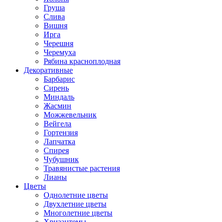
Груша
Слива
Вишня
Ирга
Черешня
Черемуха
Рябина красноплодная
Декоративные
Барбарис
Сирень
Миндаль
Жасмин
Можжевельник
Вейгела
Гортензия
Лапчатка
Спирея
Чубушник
Травянистые растения
Лианы
Цветы
Однолетние цветы
Двухлетние цветы
Многолетние цветы
Хризантемы