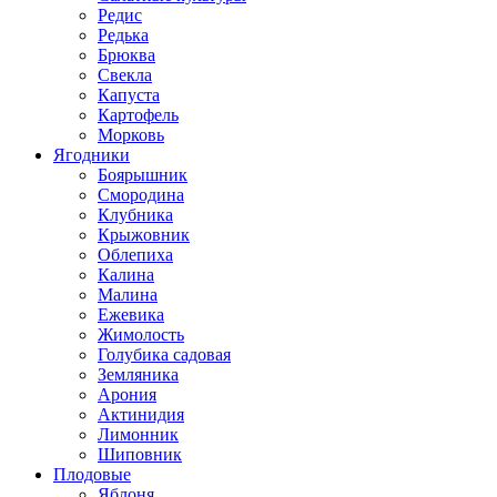
Редис
Редька
Брюква
Свекла
Капуста
Картофель
Морковь
Ягодники
Боярышник
Смородина
Клубника
Крыжовник
Облепиха
Калина
Малина
Ежевика
Жимолость
Голубика садовая
Земляника
Арония
Актинидия
Лимонник
Шиповник
Плодовые
Яблоня