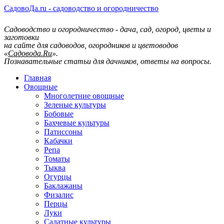
СадовоДа.ru - садоводство и огородничество
Садоводство и огородничество - дача, сад, огород, цветы и
заготовки
на сайте для садоводов, огородников и цветоводов
«
Садовода.Ru
».
Познавательные статьи для дачников, ответы на вопросы.
Главная
Овощные
Многолетние овощные
Зеленые культуры
Бобовые
Бахчевые культуры
Патиссоны
Кабачки
Репа
Томаты
Тыква
Огурцы
Баклажаны
Физалис
Перцы
Луки
Салатные культуры