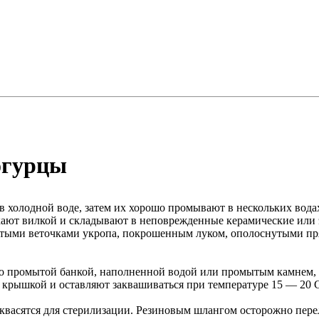
огурцы
в холодной воде, затем их хорошо промывают в нескольких водах
ыкают вилкой и складывают в неповрежденные керамические или
тыми веточками укропа, покрошенным луком, ополоснутыми п
промытой банкой, наполненной водой или промытым камнем, з
 крышкой и оставляют заквашиваться при температуре 15 — 20 C 
квасятся для стерилизации. Резиновым шлангом осторожно перел