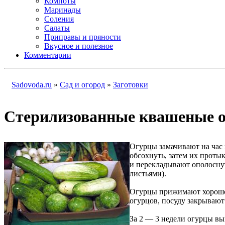
Компоты
Маринады
Соления
Салаты
Приправы и пряности
Вкусное и полезное
Комментарии
Sadovoda.ru
»
Сад и огород
»
Заготовки
Стерилизованные квашеные 
Огурцы замачивают на час 
обсохнуть, затем их прот
и перекладывают ополосну
листьями).
Огурцы прижимают хорошо 
огурцов, посуду закрывают
За 2 — 3 недели огурцы вы