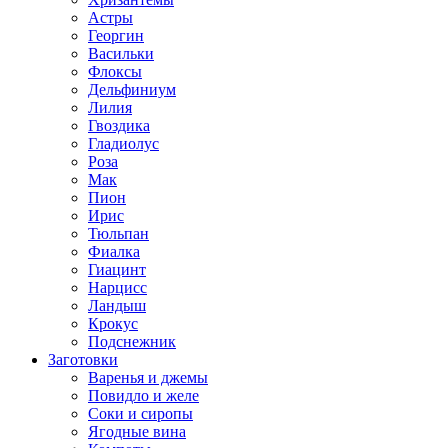
Астры
Георгин
Васильки
Флоксы
Дельфиниум
Лилия
Гвоздика
Гладиолус
Роза
Мак
Пион
Ирис
Тюльпан
Фиалка
Гиацинт
Нарцисс
Ландыш
Крокус
Подснежник
Заготовки
Варенья и джемы
Повидло и желе
Соки и сиропы
Ягодные вина