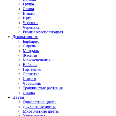
Груша
Слива
Вишня
Ирга
Черешня
Черемуха
Рябина красноплодная
Декоративные
Барбарис
Сирень
Миндаль
Жасмин
Можжевельник
Вейгела
Гортензия
Лапчатка
Спирея
Чубушник
Травянистые растения
Лианы
Цветы
Однолетние цветы
Двухлетние цветы
Многолетние цветы
Хризантемы