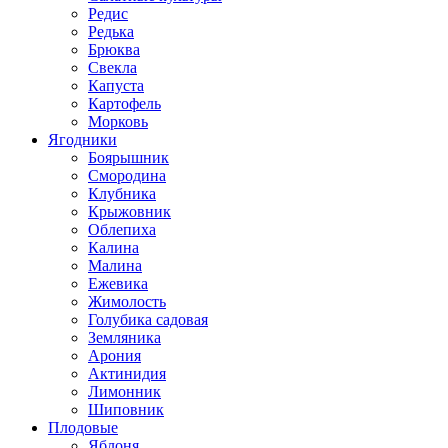
Редис
Редька
Брюква
Свекла
Капуста
Картофель
Морковь
Ягодники
Боярышник
Смородина
Клубника
Крыжовник
Облепиха
Калина
Малина
Ежевика
Жимолость
Голубика садовая
Земляника
Арония
Актинидия
Лимонник
Шиповник
Плодовые
Яблоня