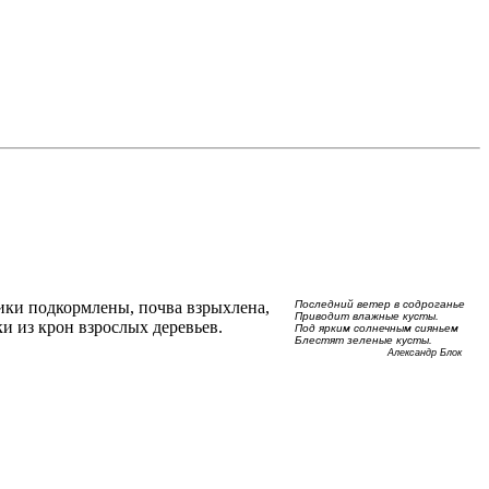
ники подкормлены, почва взрыхлена,
Последний ветер в содроганье
Приводит влажные кусты.
и из крон взрослых деревьев.
Под ярким солнечным сияньем
Блестят зеленые кусты.
Александр Блок