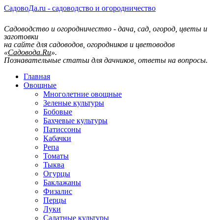
СадовоДа.ru - садоводство и огородничество
Садоводство и огородничество - дача, сад, огород, цветы и
заготовки
на сайте для садоводов, огородников и цветоводов
«
Садовода.Ru
».
Познавательные статьи для дачников, ответы на вопросы.
Главная
Овощные
Многолетние овощные
Зеленые культуры
Бобовые
Бахчевые культуры
Патиссоны
Кабачки
Репа
Томаты
Тыква
Огурцы
Баклажаны
Физалис
Перцы
Луки
Салатные культуры