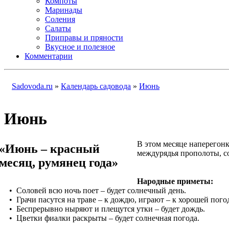
Компоты
Маринады
Соления
Салаты
Приправы и пряности
Вкусное и полезное
Комментарии
Sadovoda.ru
»
Календарь садовода
»
Июнь
Июнь
В этом месяце наперегонк
«Июнь – красный
междурядья прополоты, со
месяц, румянец года»
Народные приметы:
• Соловей всю ночь поет – будет солнечный день.
• Грачи пасутся на траве – к дождю, играют – к хорошей пого
• Беспрерывно ныряют и плещутся утки – будет дождь.
• Цветки фиалки раскрыты – будет солнечная погода.