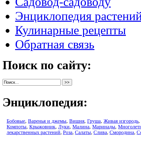
Садовод-садоводу
Энциклопедия растени
Кулинарные рецепты
Обратная связь
Поиск по сайту:
Энциклопедия:
Бобовые
,
Варенья и джемы
,
Вишня
,
Груша
,
Живая изгородь
Компоты
,
Крыжовник
,
Луки
,
Малина
,
Маринады
,
Многолет
лекарственных растений
,
Роза
,
Салаты
,
Слива
,
Смородина
,
С