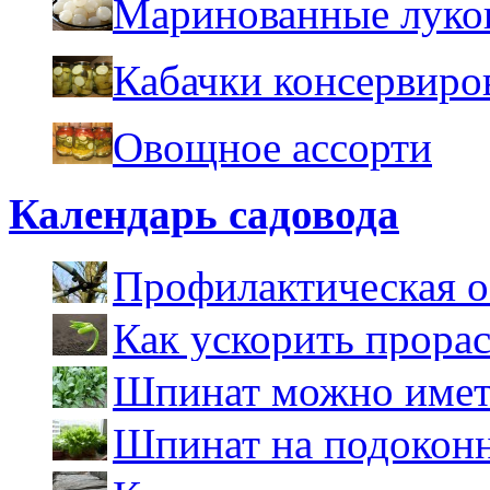
Маринованные луков
Кабачки консервиро
Овощное ассорти
Календарь садовода
Профилактическая о
яблонь
Как ускорить прора
Шпинат можно имет
Шпинат на подокон