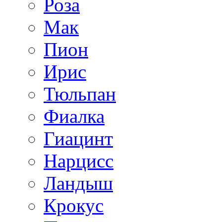
Роза
Мак
Пион
Ирис
Тюльпан
Фиалка
Гиацинт
Нарцисс
Ландыш
Крокус