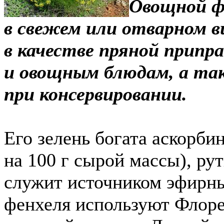
Овощной ф
в свежем или отварном 
в качестве пряной припр
и овощным блюдам, а та
при консервировании.
Его зелень богата аскорб
на 100 г сырой массы), ру
служит источником эфирны
фенхеля используют Флоре