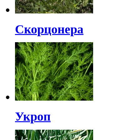
Скорцонера
Укроп