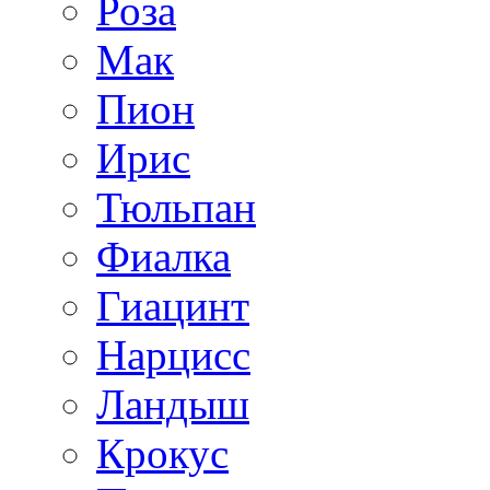
Роза
Мак
Пион
Ирис
Тюльпан
Фиалка
Гиацинт
Нарцисс
Ландыш
Крокус