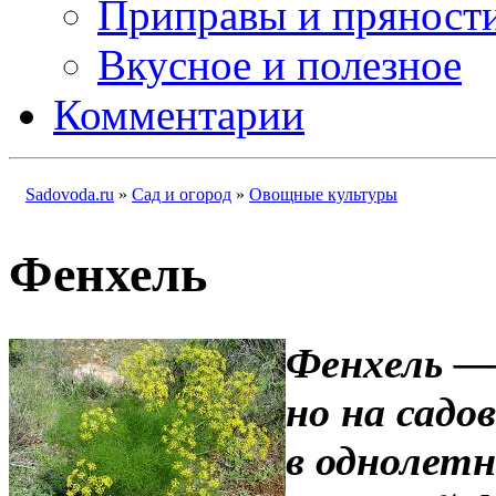
Приправы и пряност
Вкусное и полезное
Комментарии
Sadovoda.ru
»
Сад и огород
»
Овощные культуры
Фенхель
Фенхель —
но на садо
в однолетн