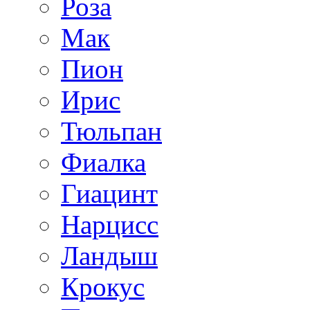
Роза
Мак
Пион
Ирис
Тюльпан
Фиалка
Гиацинт
Нарцисс
Ландыш
Крокус