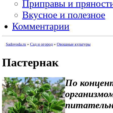
Приправы и пряност
Вкусное и полезное
Комментарии
Sadovoda.ru
»
Сад и огород
»
Овощные культуры
Пастернак
По концен
организмом
питательн