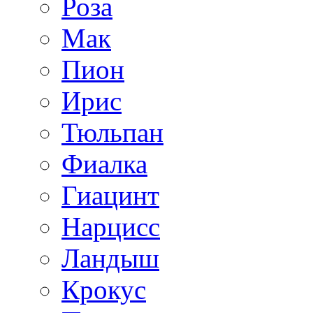
Роза
Мак
Пион
Ирис
Тюльпан
Фиалка
Гиацинт
Нарцисс
Ландыш
Крокус