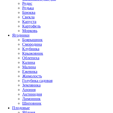
Редис
Редька
Брюква
Свекла
Капуста
Картофель
Морковь
Ягодники
Боярышник
Смородина
Клубника
Крыжовник
Облепиха
Калина
Малина
Ежевика
Жимолость
Голубика садовая
Земляника
Арония
Актинидия
Лимонник
Шиповник
Плодовые
Яблоня