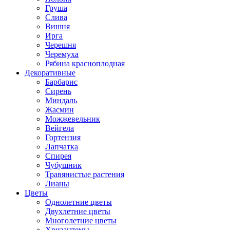
Груша
Слива
Вишня
Ирга
Черешня
Черемуха
Рябина красноплодная
Декоративные
Барбарис
Сирень
Миндаль
Жасмин
Можжевельник
Вейгела
Гортензия
Лапчатка
Спирея
Чубушник
Травянистые растения
Лианы
Цветы
Однолетние цветы
Двухлетние цветы
Многолетние цветы
Хризантемы