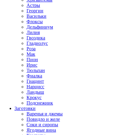
Астры
Георгин
Васильки
Флоксы
Дельфиниум
Лилия
Гвоздика
Гладиолус
Роза
Мак
Пион
Ирис
Тюльпан
Фиалка
Гиацинт
Нарцисс
Ландыш
Крокус
Подснежник
Заготовки
Варенья и джемы
Повидло и желе
Соки и сиропы
Ягодные вина