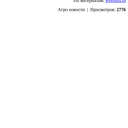
По материалам:
Regnum.ru
Агро новости | Просмотров:
2776