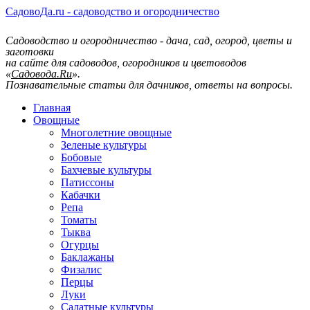
СадовоДа.ru - садоводство и огородничество
Садоводство и огородничество - дача, сад, огород, цветы и
заготовки
на сайте для садоводов, огородников и цветоводов
«
Садовода.Ru
».
Познавательные статьи для дачников, ответы на вопросы.
Главная
Овощные
Многолетние овощные
Зеленые культуры
Бобовые
Бахчевые культуры
Патиссоны
Кабачки
Репа
Томаты
Тыква
Огурцы
Баклажаны
Физалис
Перцы
Луки
Салатные культуры