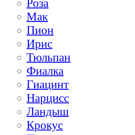
Роза
Мак
Пион
Ирис
Тюльпан
Фиалка
Гиацинт
Нарцисс
Ландыш
Крокус