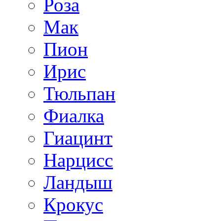
Роза
Мак
Пион
Ирис
Тюльпан
Фиалка
Гиацинт
Нарцисс
Ландыш
Крокус