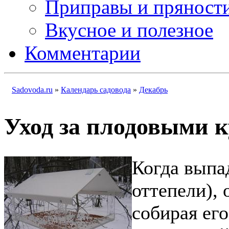
Приправы и пряност
Вкусное и полезное
Комментарии
Sadovoda.ru
»
Календарь садовода
»
Декабрь
Уход за плодовыми к
Когда выпа
оттепели), 
собирая ег