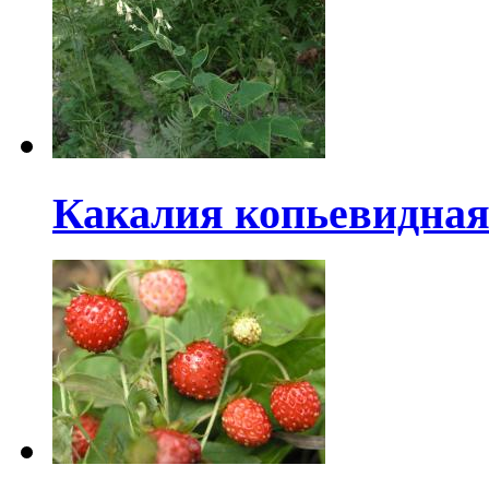
Какалия копьевидна