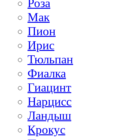
Роза
Мак
Пион
Ирис
Тюльпан
Фиалка
Гиацинт
Нарцисс
Ландыш
Крокус