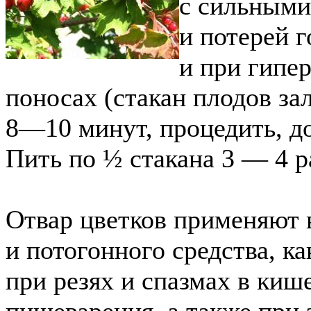
с сильными
и потерей г
и при гипер
поносах (стакан плодов за
8—10 минут, процедить, д
Пить по ½ стакана 3 — 4 ра
Отвар цветков применяют 
и потогонного средства, к
при резях и спазмах в киш