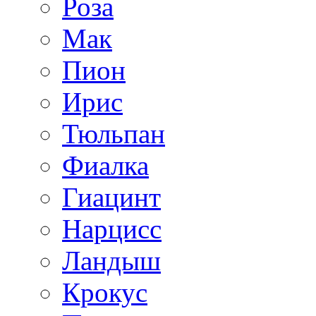
Роза
Мак
Пион
Ирис
Тюльпан
Фиалка
Гиацинт
Нарцисс
Ландыш
Крокус