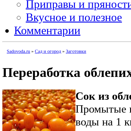
Приправы и пряност
Вкусное и полезное
Комментарии
Sadovoda.ru
»
Сад и огород
»
Заготовки
Переработка облепи
Сок из обл
Промытые п
воды на 1 к