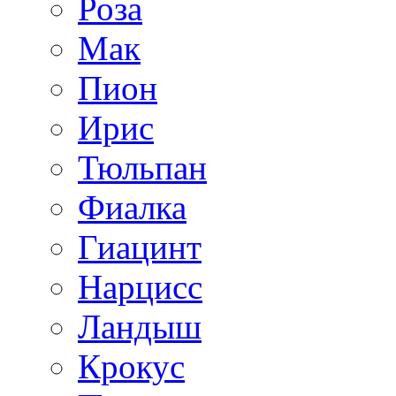
Роза
Мак
Пион
Ирис
Тюльпан
Фиалка
Гиацинт
Нарцисс
Ландыш
Крокус