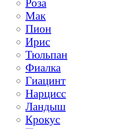
Роза
Мак
Пион
Ирис
Тюльпан
Фиалка
Гиацинт
Нарцисс
Ландыш
Крокус