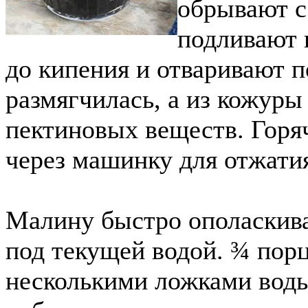
обрывают с
подливают 
до кипения и отваривают 
размягчилась, а из кожуры
пектиновых веществ. Гор
через машинку для отжати
Малину быстро ополаскив
под текущей водой. ¾ пор
несколькими ложками воды