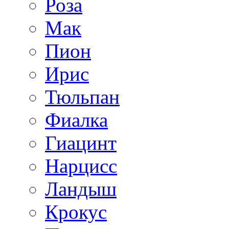
Роза
Мак
Пион
Ирис
Тюльпан
Фиалка
Гиацинт
Нарцисс
Ландыш
Крокус