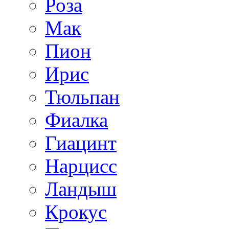
Роза
Мак
Пион
Ирис
Тюльпан
Фиалка
Гиацинт
Нарцисс
Ландыш
Крокус