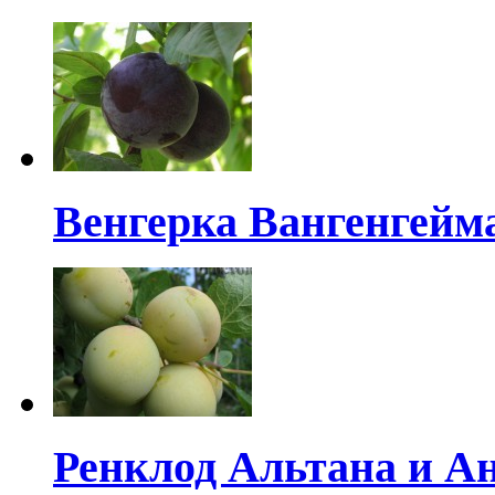
Венгерка Вангенгейм
Ренклод Альтана и А