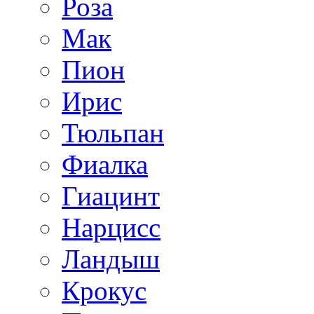
Роза
Мак
Пион
Ирис
Тюльпан
Фиалка
Гиацинт
Нарцисс
Ландыш
Крокус