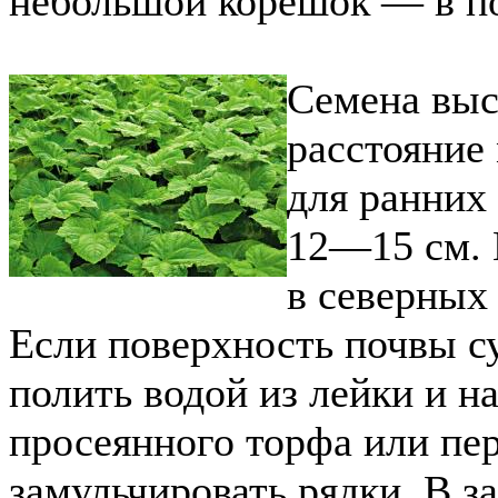
небольшой корешок — в п
Семена выс
расстояние
для ранних
12—15 см. 
в северных
Если поверхность почвы су
полить водой из лейки и н
просеянного торфа или пе
замульчировать рядки. В 