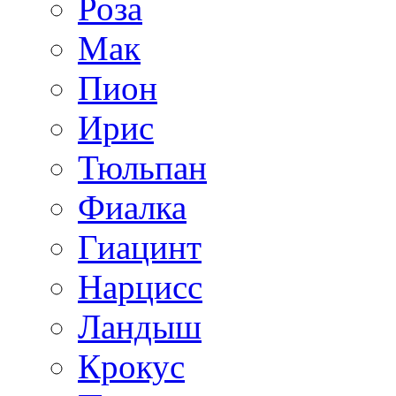
Роза
Мак
Пион
Ирис
Тюльпан
Фиалка
Гиацинт
Нарцисс
Ландыш
Крокус