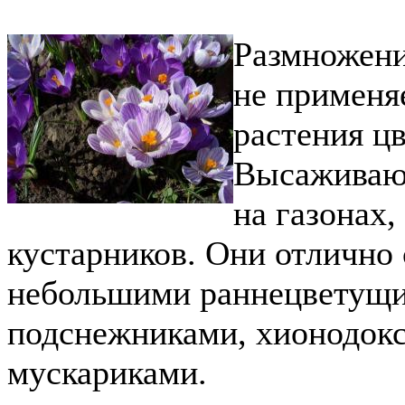
Размножени
не применяе
растения цв
Высаживают
на газонах,
кустарников. Они отлично
небольшими раннецветущ
подснежниками, хионодокс
мускариками.