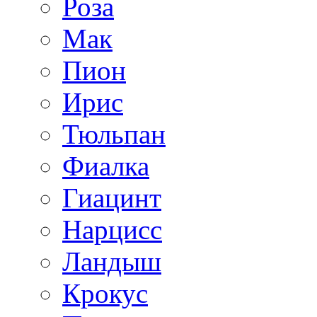
Роза
Мак
Пион
Ирис
Тюльпан
Фиалка
Гиацинт
Нарцисс
Ландыш
Крокус