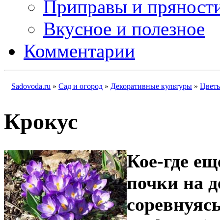
Приправы и пряност
Вкусное и полезное
Комментарии
Sadovoda.ru
»
Сад и огород
»
Декоративные культуры
»
Цвет
Крокус
Кое-где ещ
почки на д
соревнуясь