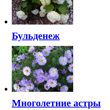
Бульденеж
Многолетние астры