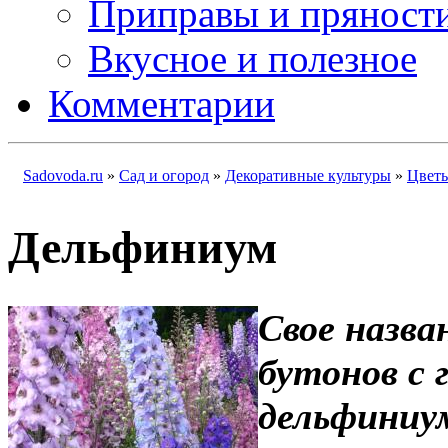
Приправы и пряност
Вкусное и полезное
Комментарии
Sadovoda.ru
»
Сад и огород
»
Декоративные культуры
»
Цвет
Дельфиниум
Свое назва
бутонов с 
дельфиниу