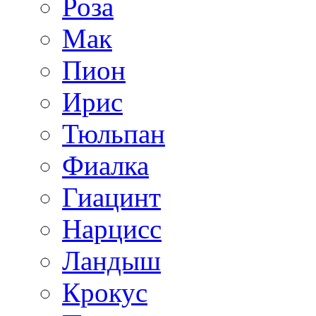
Роза
Мак
Пион
Ирис
Тюльпан
Фиалка
Гиацинт
Нарцисс
Ландыш
Крокус