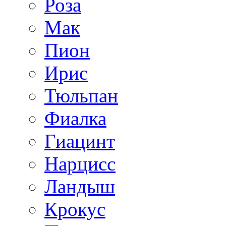
Роза
Мак
Пион
Ирис
Тюльпан
Фиалка
Гиацинт
Нарцисс
Ландыш
Крокус