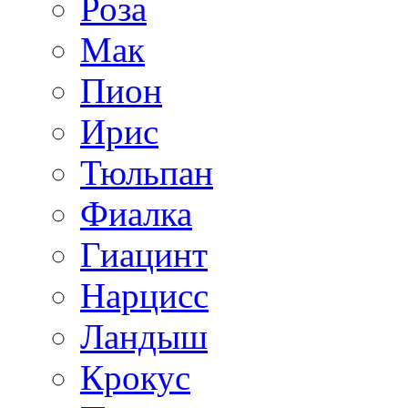
Роза
Мак
Пион
Ирис
Тюльпан
Фиалка
Гиацинт
Нарцисс
Ландыш
Крокус