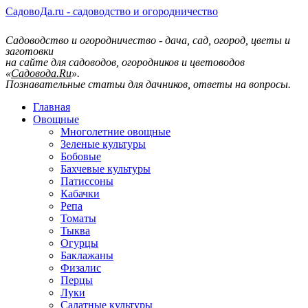
СадовоДа.ru - садоводство и огородничество
Садоводство и огородничество - дача, сад, огород, цветы и
заготовки
на сайте для садоводов, огородников и цветоводов
«
Садовода.Ru
».
Познавательные статьи для дачников, ответы на вопросы.
Главная
Овощные
Многолетние овощные
Зеленые культуры
Бобовые
Бахчевые культуры
Патиссоны
Кабачки
Репа
Томаты
Тыква
Огурцы
Баклажаны
Физалис
Перцы
Луки
Салатные культуры