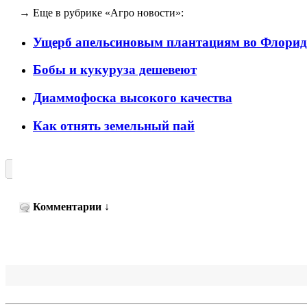
→ Еще в рубрике «Агро новости»:
Ущерб апельсиновым плантациям во Флорид
Бобы и кукуруза дешевеют
Диаммофоска высокого качества
Как отнять земельный пай
Комментарии
↓