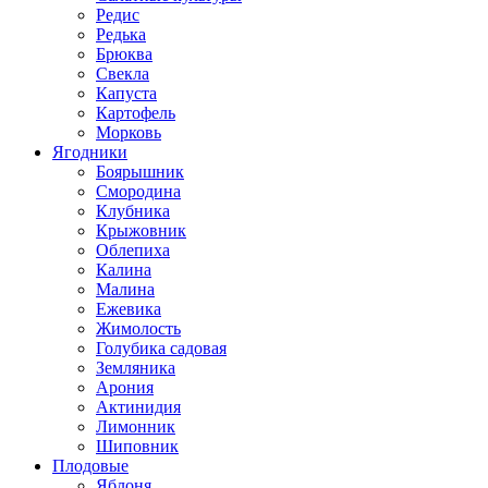
Редис
Редька
Брюква
Свекла
Капуста
Картофель
Морковь
Ягодники
Боярышник
Смородина
Клубника
Крыжовник
Облепиха
Калина
Малина
Ежевика
Жимолость
Голубика садовая
Земляника
Арония
Актинидия
Лимонник
Шиповник
Плодовые
Яблоня