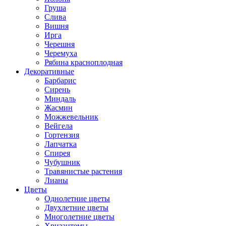
Груша
Слива
Вишня
Ирга
Черешня
Черемуха
Рябина красноплодная
Декоративные
Барбарис
Сирень
Миндаль
Жасмин
Можжевельник
Вейгела
Гортензия
Лапчатка
Спирея
Чубушник
Травянистые растения
Лианы
Цветы
Однолетние цветы
Двухлетние цветы
Многолетние цветы
Хризантемы