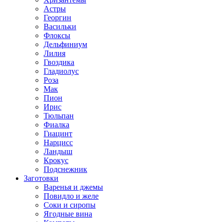
Астры
Георгин
Васильки
Флоксы
Дельфиниум
Лилия
Гвоздика
Гладиолус
Роза
Мак
Пион
Ирис
Тюльпан
Фиалка
Гиацинт
Нарцисс
Ландыш
Крокус
Подснежник
Заготовки
Варенья и джемы
Повидло и желе
Соки и сиропы
Ягодные вина