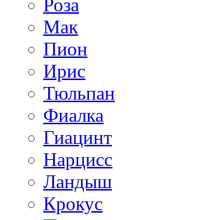
Роза
Мак
Пион
Ирис
Тюльпан
Фиалка
Гиацинт
Нарцисс
Ландыш
Крокус