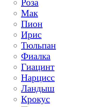
Роза
Мак
Пион
Ирис
Тюльпан
Фиалка
Гиацинт
Нарцисс
Ландыш
Крокус