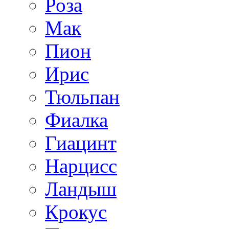
Роза
Мак
Пион
Ирис
Тюльпан
Фиалка
Гиацинт
Нарцисс
Ландыш
Крокус