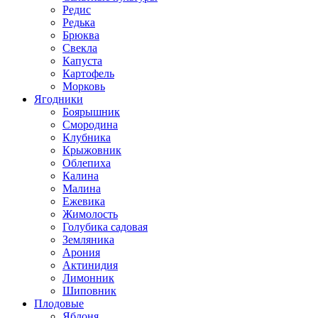
Редис
Редька
Брюква
Свекла
Капуста
Картофель
Морковь
Ягодники
Боярышник
Смородина
Клубника
Крыжовник
Облепиха
Калина
Малина
Ежевика
Жимолость
Голубика садовая
Земляника
Арония
Актинидия
Лимонник
Шиповник
Плодовые
Яблоня