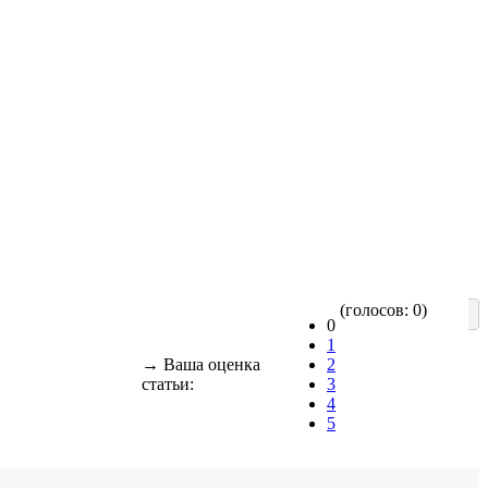
(голосов: 0)
0
1
→ Ваша оценка
2
статьи:
3
4
5