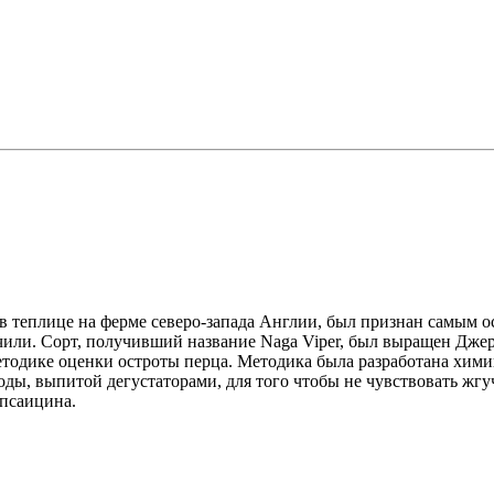
в теплице на ферме северо-запада Англии, был признан самым 
чили. Сорт, получивший название Naga Viper, был выращен Дже
етодике оценки остроты перца. Методика была разработана хим
оды, выпитой дегустаторами, для того чтобы не чувствовать жг
апсаицина.