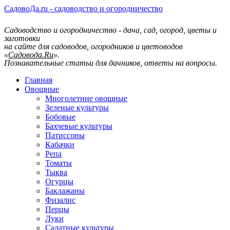
СадовоДа.ru - садоводство и огородничество
Садоводство и огородничество - дача, сад, огород, цветы и
заготовки
на сайте для садоводов, огородников и цветоводов
«
Садовода.Ru
».
Познавательные статьи для дачников, ответы на вопросы.
Главная
Овощные
Многолетние овощные
Зеленые культуры
Бобовые
Бахчевые культуры
Патиссоны
Кабачки
Репа
Томаты
Тыква
Огурцы
Баклажаны
Физалис
Перцы
Луки
Салатные культуры