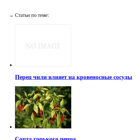
→ Статьи по теме:
Перец чили влияет на кровеносные сосуды
Сорта горького перца