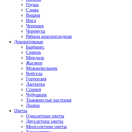
Груша
Слива
Вишня
Ирга
Черешня
Черемуха
Рябина красноплодная
Декоративные
Барбарис
Сирень
Миндаль
Жасмин
Можжевельник
Вейгела
Гортензия
Лапчатка
Спирея
Чубушник
Травянистые растения
Лианы
Цветы
Однолетние цветы
Двухлетние цветы
Многолетние цветы
Хризантемы