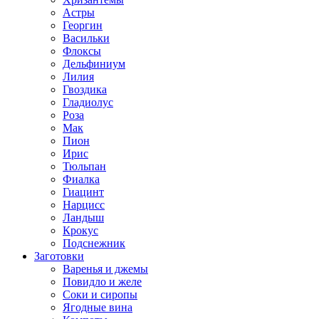
Астры
Георгин
Васильки
Флоксы
Дельфиниум
Лилия
Гвоздика
Гладиолус
Роза
Мак
Пион
Ирис
Тюльпан
Фиалка
Гиацинт
Нарцисс
Ландыш
Крокус
Подснежник
Заготовки
Варенья и джемы
Повидло и желе
Соки и сиропы
Ягодные вина