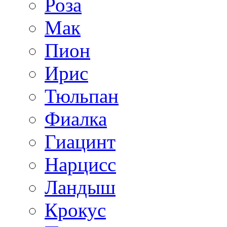
Роза
Мак
Пион
Ирис
Тюльпан
Фиалка
Гиацинт
Нарцисс
Ландыш
Крокус