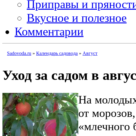
Приправы и пряност
Вкусное и полезное
Комментарии
Sadovoda.ru
»
Календарь садовода
»
Август
Уход за садом в авгу
На молодых
от морозов
«млечного б