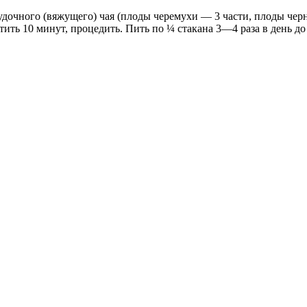
удочного (вяжущего) чая (плоды черемухи — 3 части, плоды чер
ить 10 минут, процедить. Пить по ¼ стакана 3—4 раза в день до