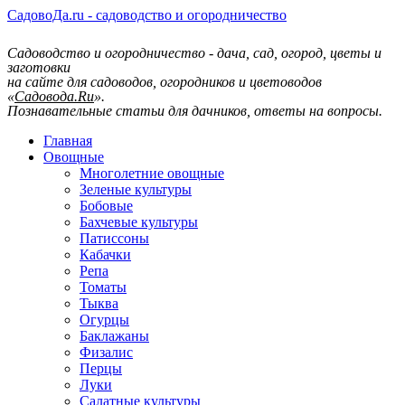
СадовоДа.ru - садоводство и огородничество
Садоводство и огородничество - дача, сад, огород, цветы и
заготовки
на сайте для садоводов, огородников и цветоводов
«
Садовода.Ru
».
Познавательные статьи для дачников, ответы на вопросы.
Главная
Овощные
Многолетние овощные
Зеленые культуры
Бобовые
Бахчевые культуры
Патиссоны
Кабачки
Репа
Томаты
Тыква
Огурцы
Баклажаны
Физалис
Перцы
Луки
Салатные культуры