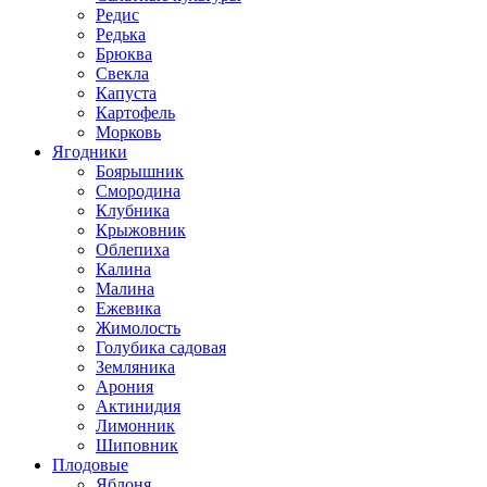
Редис
Редька
Брюква
Свекла
Капуста
Картофель
Морковь
Ягодники
Боярышник
Смородина
Клубника
Крыжовник
Облепиха
Калина
Малина
Ежевика
Жимолость
Голубика садовая
Земляника
Арония
Актинидия
Лимонник
Шиповник
Плодовые
Яблоня