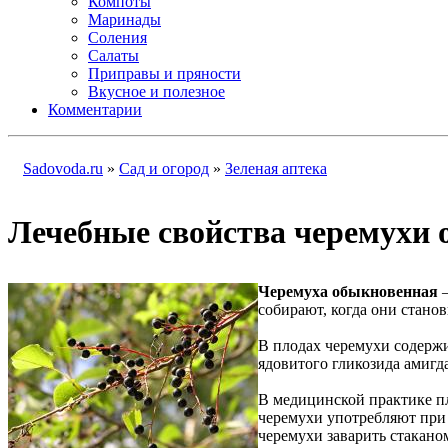
Компоты
Маринады
Соления
Салаты
Приправы и пряности
Вкусное и полезное
Комментарии
Sadovoda.ru
»
Сад и огород
»
Зеленая аптека
Лечебные свойства черемухи
Черемуха обыкновенная
—
собирают, когда они стано
В плодах черемухи содержи
ядовитого гликозида амигда
В медицинской практике пл
черемухи употребляют при 
черемухи заварить стаканом