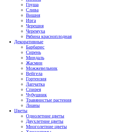
Груша
Слива
Вишня
Ирга
Черешня
Черемуха
Рябина красноплодная
Декоративные
Барбарис
Сирень
Миндаль
Жасмин
Можжевельник
Вейгела
Гортензия
Лапчатка
Спирея
Чубушник
Травянистые растения
Лианы
Цветы
Однолетние цветы
Двухлетние цветы
Многолетние цветы
Хризантемы