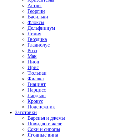
Астры
Георгин
Васильки
Флоксы
Дельфиниум
Лилия
Гвоздика
Гладиолус
Роза
Мак
Пион
Ирис
Тюльпан
Фиалка
Гиацинт
Нарцисс
Ландыш
Крокус
Подснежник
Заготовки
Варенья и джемы
Повидло и желе
Соки и сиропы
Ягодные вина