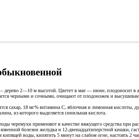
 обыкновенной
 дерево 2—10 м высотой. Цветет в мае — июне, плодоносит в а
вится черными и сочными, очищают от плодоножек и высушивают
тся сахар, 18 мг% витамина С, яблочная и лимонная кислоты, д
лина, из которого выделяется синильная кислота.
оды черемухи применяют в качестве вяжущего средства при рас
язвенной болезни желудка и 12-двенадцатиперстной кишки, гаст
 кипящей воды, кипятить 5 минут на слабом огне, настоять 2 час