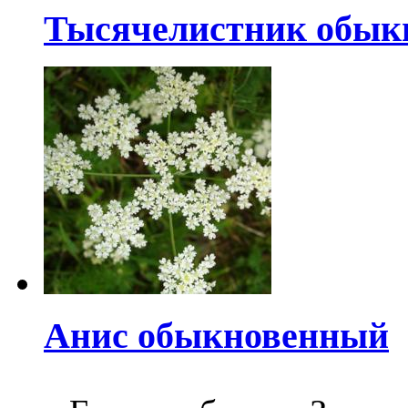
Тысячелистник обык
Анис обыкновенный