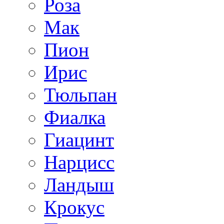
Роза
Мак
Пион
Ирис
Тюльпан
Фиалка
Гиацинт
Нарцисс
Ландыш
Крокус