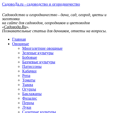
СадовоДа.ru - садоводство и огородничество
Садоводство и огородничество - дача, сад, огород, цветы и
заготовки
на сайте для садоводов, огородников и цветоводов
«
Садовода.Ru
».
Познавательные статьи для дачников, ответы на вопросы.
Главная
Овощные
Многолетние овощные
Зеленые культуры
Бобовые
Бахчевые культуры
Патиссоны
Кабачки
Репа
Томаты
Тыква
Огурцы
Баклажаны
Физалис
Перцы
Луки
Салатные культуры