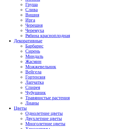
Груша
Слива
Вишня
Ирга
Черешня
Черемуха
Рябина красноплодная
Декоративные
Барбарис
Сирень
Миндаль
Жасмин
Можжевельник
Вейгела
Гортензия
Лапчатка
Спирея
Чубушник
Травянистые растения
Лианы
Цветы
Однолетние цветы
Двухлетние цветы
Многолетние цветы
Хризантемы