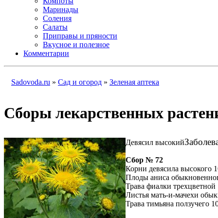
Компоты
Маринады
Соления
Салаты
Приправы и пряности
Вкусное и полезное
Комментарии
Sadovoda.ru
»
Сад и огород
»
Зеленая аптека
Cборы лекарственных растени
Заболев
Девясил высокий
Сбор № 72
Корни девясила высокого 1
Плоды аниса обыкновенног
Трава фиалки трехцветной 
Листья мать-и-мачехи обык
Трава тимьяна ползучего 10