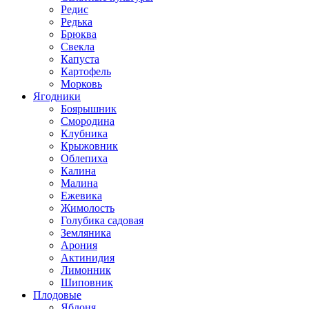
Редис
Редька
Брюква
Свекла
Капуста
Картофель
Морковь
Ягодники
Боярышник
Смородина
Клубника
Крыжовник
Облепиха
Калина
Малина
Ежевика
Жимолость
Голубика садовая
Земляника
Арония
Актинидия
Лимонник
Шиповник
Плодовые
Яблоня