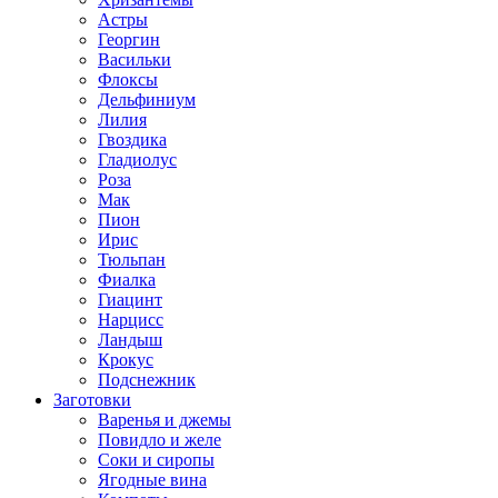
Астры
Георгин
Васильки
Флоксы
Дельфиниум
Лилия
Гвоздика
Гладиолус
Роза
Мак
Пион
Ирис
Тюльпан
Фиалка
Гиацинт
Нарцисс
Ландыш
Крокус
Подснежник
Заготовки
Варенья и джемы
Повидло и желе
Соки и сиропы
Ягодные вина