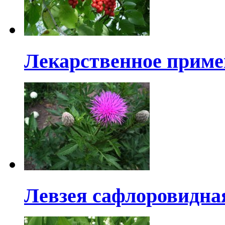
Лекарственное приме
Левзея сафлоровидна