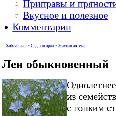
Приправы и пряност
Вкусное и полезное
Комментарии
Sadovoda.ru
»
Сад и огород
»
Зеленая аптека
Лен обыкновенный
Однолетнее
из семейств
с тонким с