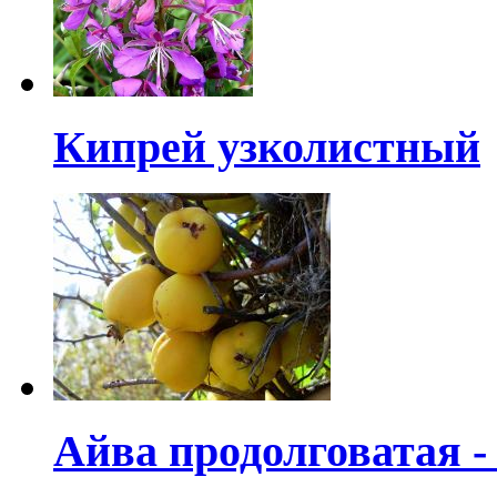
Кипрей узколистный
Айва продолговатая -