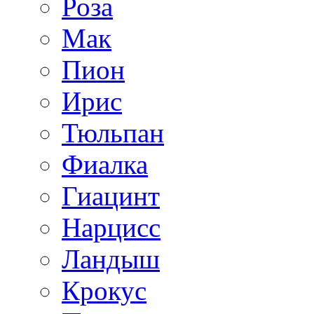
Роза
Мак
Пион
Ирис
Тюльпан
Фиалка
Гиацинт
Нарцисс
Ландыш
Крокус