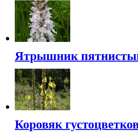
Ятрышник пятнисты
Коровяк густоцветко