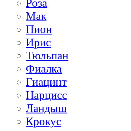
Роза
Мак
Пион
Ирис
Тюльпан
Фиалка
Гиацинт
Нарцисс
Ландыш
Крокус