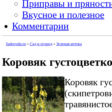
Приправы и пряност
Вкусное и полезное
Комментарии
Sadovoda.ru
»
Сад и огород
»
Зеленая аптека
Коровяк густоцветк
Коровяк гу
(скипетров
травянистое