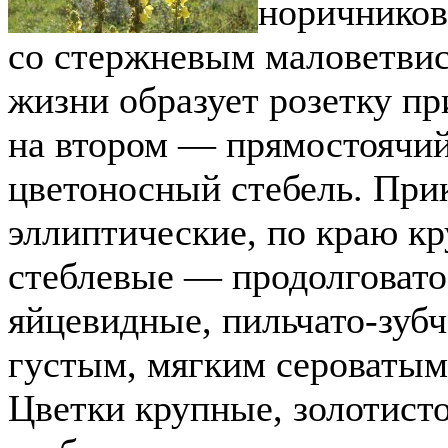
норичников
со стержневым маловетвис
жизни образует розетку пр
на втором — прямостоячий
цветоносный стебель. При
эллиптические, по краю к
стеблевые — продолговато
яйцевидные, пильчато-зубч
густым, мягким сероваты
Цветки крупные, золотист