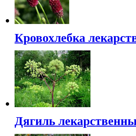
Кровохлебка лекарст
Дягиль лекарственн