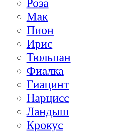
Роза
Мак
Пион
Ирис
Тюльпан
Фиалка
Гиацинт
Нарцисс
Ландыш
Крокус