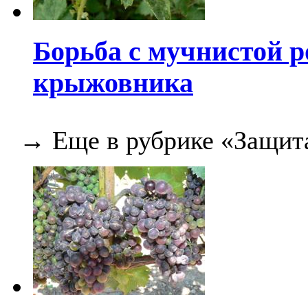
Борьба c мучнистой 
крыжовника
→ Еще в рубрике «Защита