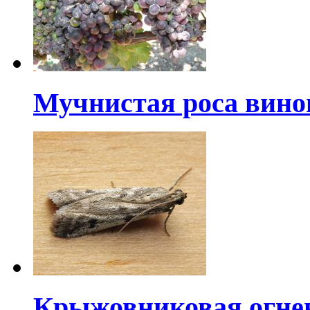
Мучнистая роса вино
Крыжовниковая огне