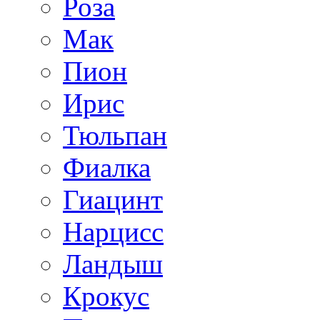
Роза
Мак
Пион
Ирис
Тюльпан
Фиалка
Гиацинт
Нарцисс
Ландыш
Крокус