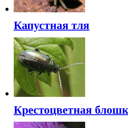
Капустная тля
Крестоцветная блошк