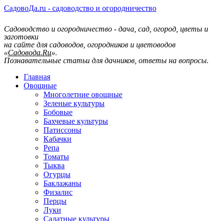
СадовоДа.ru - садоводство и огородничество
Садоводство и огородничество - дача, сад, огород, цветы и
заготовки
на сайте для садоводов, огородников и цветоводов
«
Садовода.Ru
».
Познавательные статьи для дачников, ответы на вопросы.
Главная
Овощные
Многолетние овощные
Зеленые культуры
Бобовые
Бахчевые культуры
Патиссоны
Кабачки
Репа
Томаты
Тыква
Огурцы
Баклажаны
Физалис
Перцы
Луки
Салатные культуры