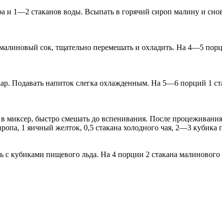
ара и 1—2 стаканов воды. Всыпать в горячий сироп малину и снов
малиновый сок, тщательно перемешать и охладить. На 4—5 порций
р. Подавать напиток слегка охлажденным. На 5—6 порций 1 ста
в миксер, быстро смешать до вспенивания. После процеживания в
опа, 1 яичный желток, 0,5 стакана холодного чая, 2—3 кубика п
 с кубиками пищевого льда. На 4 порции 2 стакана малинового 