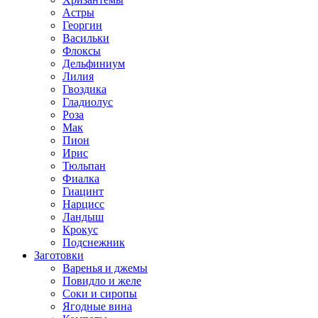
Астры
Георгин
Васильки
Флоксы
Дельфиниум
Лилия
Гвоздика
Гладиолус
Роза
Мак
Пион
Ирис
Тюльпан
Фиалка
Гиацинт
Нарцисс
Ландыш
Крокус
Подснежник
Заготовки
Варенья и джемы
Повидло и желе
Соки и сиропы
Ягодные вина