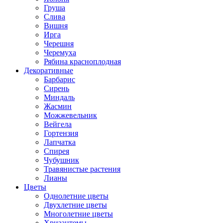
Груша
Слива
Вишня
Ирга
Черешня
Черемуха
Рябина красноплодная
Декоративные
Барбарис
Сирень
Миндаль
Жасмин
Можжевельник
Вейгела
Гортензия
Лапчатка
Спирея
Чубушник
Травянистые растения
Лианы
Цветы
Однолетние цветы
Двухлетние цветы
Многолетние цветы
Хризантемы