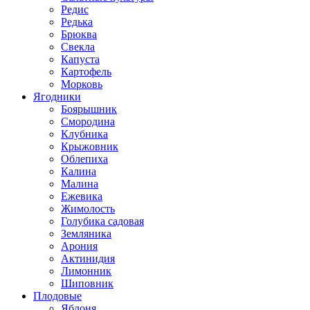
Редис
Редька
Брюква
Свекла
Капуста
Картофель
Морковь
Ягодники
Боярышник
Смородина
Клубника
Крыжовник
Облепиха
Калина
Малина
Ежевика
Жимолость
Голубика садовая
Земляника
Арония
Актинидия
Лимонник
Шиповник
Плодовые
Яблоня