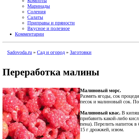
Компоты
Маринады
Соления
Салаты
Приправы и пряности
Вкусное и полезное
Комментарии
Sadovoda.ru
»
Сад и огород
»
Заготовки
Переработка малины
Малиновый морс.
Размять ягоды, сок процед
песок и малиновый сок. По 
Малиновый квас.
В кипящ
прибавить какой-либо кисл
пена). Перелить напиток в 
15 г дрожжей, изюм.