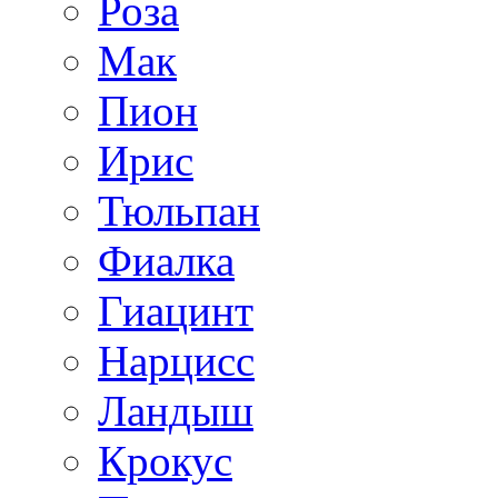
Роза
Мак
Пион
Ирис
Тюльпан
Фиалка
Гиацинт
Нарцисс
Ландыш
Крокус