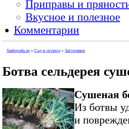
Приправы и пряност
Вкусное и полезное
Комментарии
Sadovoda.ru
»
Сад и огород
»
Заготовки
Ботва сельдерея суш
Сушеная б
Из ботвы у
и поврежде