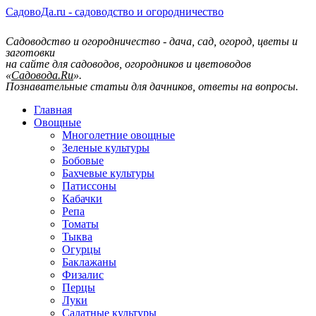
СадовоДа.ru - садоводство и огородничество
Садоводство и огородничество - дача, сад, огород, цветы и
заготовки
на сайте для садоводов, огородников и цветоводов
«
Садовода.Ru
».
Познавательные статьи для дачников, ответы на вопросы.
Главная
Овощные
Многолетние овощные
Зеленые культуры
Бобовые
Бахчевые культуры
Патиссоны
Кабачки
Репа
Томаты
Тыква
Огурцы
Баклажаны
Физалис
Перцы
Луки
Салатные культуры