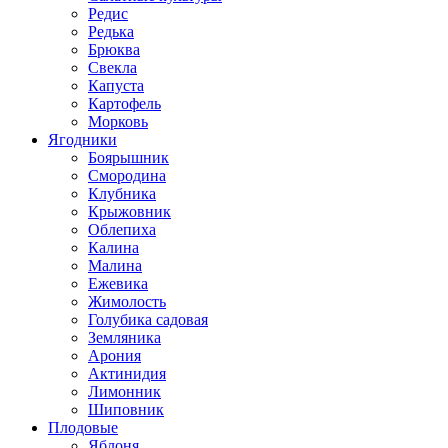
Редис
Редька
Брюква
Свекла
Капуста
Картофель
Морковь
Ягодники
Боярышник
Смородина
Клубника
Крыжовник
Облепиха
Калина
Малина
Ежевика
Жимолость
Голубика садовая
Земляника
Арония
Актинидия
Лимонник
Шиповник
Плодовые
Яблоня