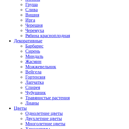
Груша
Слива
Вишня
Ирга
Черешня
Черемуха
Рябина красноплодная
Декоративные
Барбарис
Сирень
Миндаль
Жасмин
Можжевельник
Вейгела
Гортензия
Лапчатка
Спирея
Чубушник
Травянистые растения
Лианы
Цветы
Однолетние цветы
Двухлетние цветы
Многолетние цветы
Хризантемы