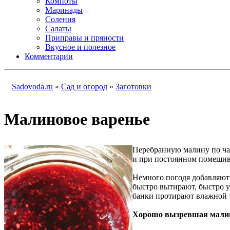
Компоты
Маринады
Соления
Салаты
Приправы и пряности
Вкусное и полезное
Комментарии
Sadovoda.ru
»
Сад и огород
»
Заготовки
Малиновое варенье
Перебранную малину по ча
и при постоянном помешива
Немного погодя добавляют 
быстро вытирают, быстро 
банки протирают влажной 
Хорошо вызревшая малина