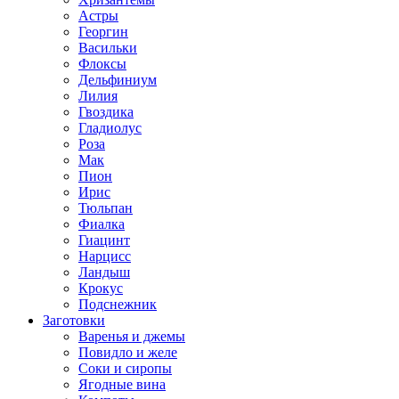
Астры
Георгин
Васильки
Флоксы
Дельфиниум
Лилия
Гвоздика
Гладиолус
Роза
Мак
Пион
Ирис
Тюльпан
Фиалка
Гиацинт
Нарцисс
Ландыш
Крокус
Подснежник
Заготовки
Варенья и джемы
Повидло и желе
Соки и сиропы
Ягодные вина