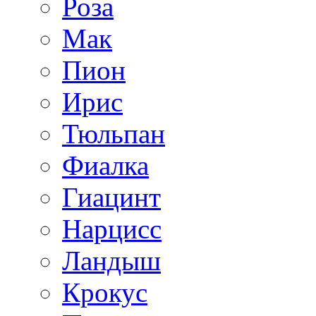
Роза
Мак
Пион
Ирис
Тюльпан
Фиалка
Гиацинт
Нарцисс
Ландыш
Крокус