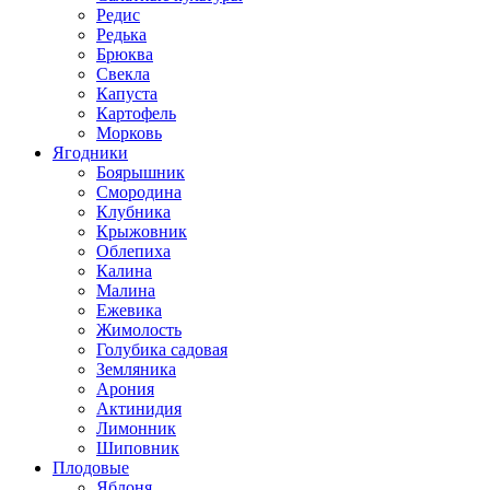
Редис
Редька
Брюква
Свекла
Капуста
Картофель
Морковь
Ягодники
Боярышник
Смородина
Клубника
Крыжовник
Облепиха
Калина
Малина
Ежевика
Жимолость
Голубика садовая
Земляника
Арония
Актинидия
Лимонник
Шиповник
Плодовые
Яблоня