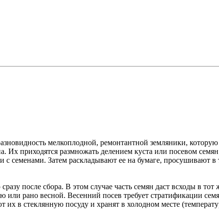
разновидность мелкоплодной, ремонтантной земляники, которую
на. Их приходятся размножать делением куста или посевом семян
и с семенами. Затем раскладывают ее на бумаге, просушивают в
разу после сбора. В этом случае часть семян даст всходы в тот
ью или рано весной. Весенний посев требует стратификации семя
т их в стеклянную посуду и хранят в холодном месте (температу