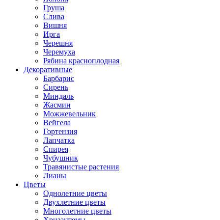
Груша
Слива
Вишня
Ирга
Черешня
Черемуха
Рябина красноплодная
Декоративные
Барбарис
Сирень
Миндаль
Жасмин
Можжевельник
Вейгела
Гортензия
Лапчатка
Спирея
Чубушник
Травянистые растения
Лианы
Цветы
Однолетние цветы
Двухлетние цветы
Многолетние цветы
Хризантемы