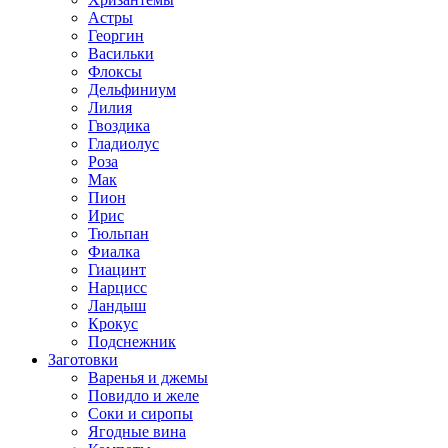
Астры
Георгин
Васильки
Флоксы
Дельфиниум
Лилия
Гвоздика
Гладиолус
Роза
Мак
Пион
Ирис
Тюльпан
Фиалка
Гиацинт
Нарцисс
Ландыш
Крокус
Подснежник
Заготовки
Варенья и джемы
Повидло и желе
Соки и сиропы
Ягодные вина