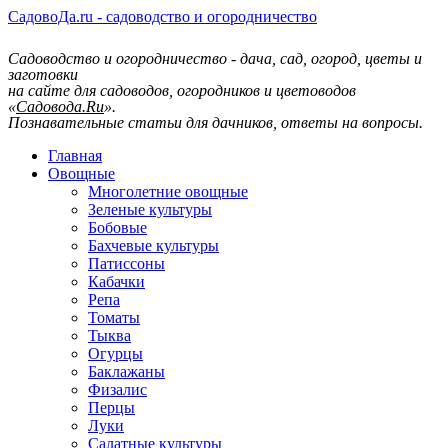
СадовоДа.ru - садоводство и огородничество
Садоводство и огородничество - дача, сад, огород, цветы и
заготовки
на сайте для садоводов, огородников и цветоводов
«
Садовода.Ru
».
Познавательные статьи для дачников, ответы на вопросы.
Главная
Овощные
Многолетние овощные
Зеленые культуры
Бобовые
Бахчевые культуры
Патиссоны
Кабачки
Репа
Томаты
Тыква
Огурцы
Баклажаны
Физалис
Перцы
Луки
Салатные культуры