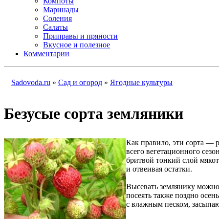
Компоты
Маринады
Соления
Салаты
Приправы и пряности
Вкусное и полезное
Комментарии
Sadovoda.ru
»
Сад и огород
»
Ягодные культуры
Безусые сорта земляники
Как правило, эти сорта — 
всего вегетационного сезо
бритвой тонкий слой мякот
и отвеивая остатки.
Высевать землянику можно с
посеять также поздно осен
с влажным песком, засыпаю