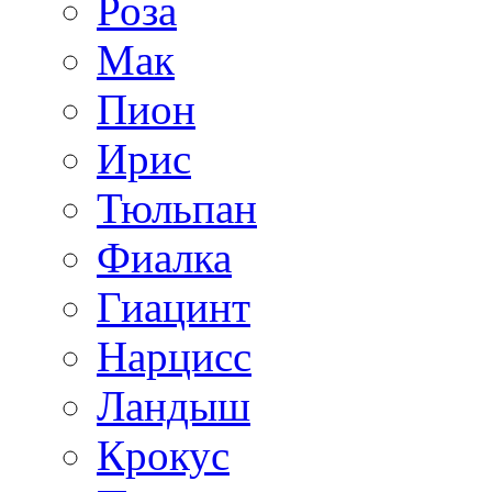
Роза
Мак
Пион
Ирис
Тюльпан
Фиалка
Гиацинт
Нарцисс
Ландыш
Крокус