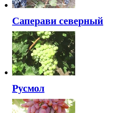
Саперави северный
Русмол