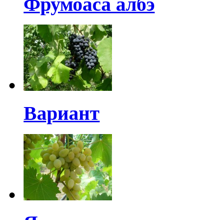
Фрумоаса албэ
Вариант