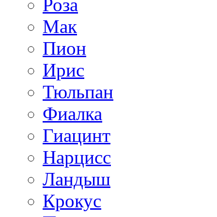
Роза
Мак
Пион
Ирис
Тюльпан
Фиалка
Гиацинт
Нарцисс
Ландыш
Крокус