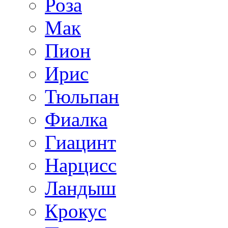
Роза
Мак
Пион
Ирис
Тюльпан
Фиалка
Гиацинт
Нарцисс
Ландыш
Крокус