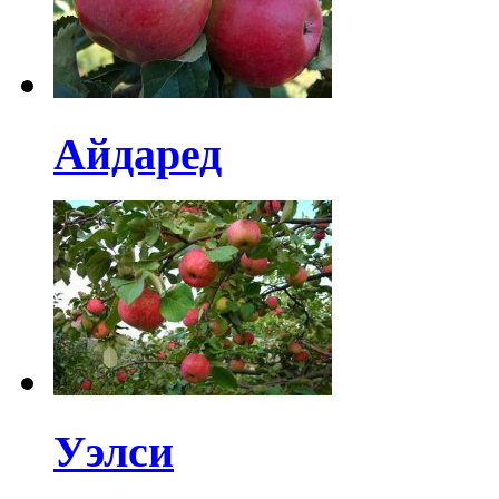
Айдаред
Уэлси