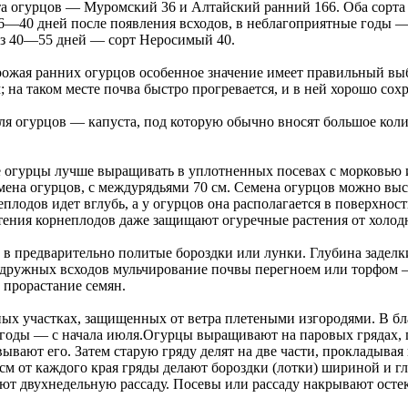
та огурцов — Муромский 36 и Алтайский ранний 166. Оба сорта
6—40 дней после появления всходов, в неблагоприятные годы —
ез 40—55 дней — сорт Неросимый 40.
рожая ранних огурцов особенное значение имеет правильный вы
на таком месте почва быстро прогревается, и в ней хорошо сохр
я огурцов — капуста, под которую обычно вносят большое кол
е огурцы лучше выращивать в уплотненных посевах с морковью 
мена огурцов, с междурядьями 70 см. Семена огурцов можно высе
плодов идет вглубь, а у огурцов она располагается в поверхнос
стения корнеплодов даже защищают огуречные растения от холод
ь в предварительно политые бороздки или лунки. Глубина заделк
и дружных всходов мульчирование почвы перегноем или торфом
прорастание семян.
х участках, защищенных от ветра плетеными изгородями. В бл
 годы — с начала июля.Огурцы выращивают на паровых грядах, 
вают его. Затем старую гряду делят на две части, прокладывая
м от каждого края гряды делают бороздки (лотки) шириной и глу
ют двухнедельную рассаду. Посевы или рассаду накрывают ост