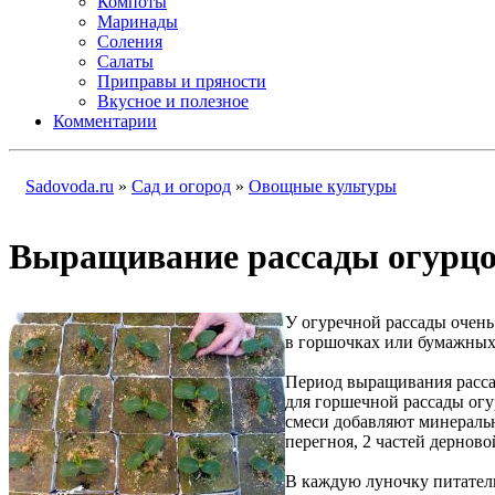
Компоты
Маринады
Соления
Салаты
Приправы и пряности
Вкусное и полезное
Комментарии
Sadovoda.ru
»
Сад и огород
»
Овощные культуры
Выращивание рассады огурцо
У огуречной рассады очень
в горшочках или бумажных 
Период выращивания рассад
для горшечной рассады огур
смеси добавляют минеральн
перегноя, 2 частей дерново
В каждую луночку питател