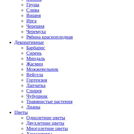
Груша
Слива
Вишня
Ирга
Черешня
Черемуха
Рябина красноплодная
Декоративные
Барбарис
Сирень
Миндаль
Жасмин
Можжевельник
Вейгела
Гортензия
Лапчатка
Спирея
Чубушник
Травянистые растения
Лианы
Цветы
Однолетние цветы
Двухлетние цветы
Многолетние цветы
Хризантемы