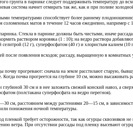
того грунта в парнике следует поддерживать температуру до всх
вая система начнет отмирать так же, как и при поливе холодно
нными температурами способствует более раннему плодоношению
 соломенных матов в течение 12 часов ежедневно, например с 19
парника. Стекла в парнике должны быть чистыми, иначе рассада 
рмить раствором коровяка (1 : 10); на ведро раствора добавляют
елитрой (12 г), суперфосфатом (40 г) и хлористым калием (10 г
ей после появления всходов; рассаду, выращенную в комнатных
ды почву прогревают: сначала на земле расстилают старую, бывш
е. Когда почва прогреется на глубине 10 см, можно высаживать ра
 глубиной 30 см и в нее заложить свежий конский навоз, а свер
осфатом (полстакана суперфосфата на ведро перегноя).
5—30 см, расстоянием между растениями 20—15 см, в зависимост
в или понижения ночной температуры.
д пленкой требует осторожности, так как огурцы сквозняков не
нию ветра. При отсутствии рассады под пленку высевают огур