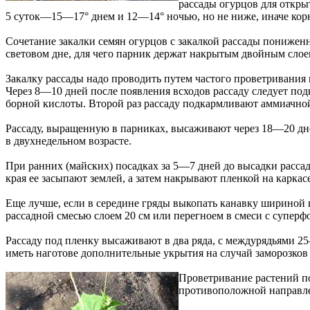
рассады огурцов для откры
5 суток—15—17° днем и 12—14° ночью, но не ниже, иначе корне
Сочетание закалки семян огурцов с закалкой рассады пониже
световом дне, для чего парник держат накрытым двойным слоем
Закалку рассады надо проводить путем частого проветривания 
Через 8—10 дней после появления всходов рассаду следует подко
борной кислоты. Второй раз рассаду подкармливают аммиачной с
Рассаду, выращенную в парниках, высаживают через 18—20 дн
в двухнедельном возрасте.
При ранних (майских) посадках за 5—7 дней до высадки расса
края ее засыпают землей, а затем накрывают пленкой на каркас
Еще лучше, если в середине гряды выкопать канавку шириной и
рассадной смесью слоем 20 см или перегноем в смеси с суперф
Рассаду под пленку высаживают в два ряда, с междурядьями 2
иметь наготове дополнительные укрытия на случай заморозко
Проветривание растений по
противоположной направле