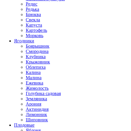
Редис
Редька
Брюква
Свекла
Капуста
Картофель
Морковь
Ягодники
Боярышник
Смородина
Клубника
Крыжовник
Облепиха
Калина
Малина
Ежевика
Жимолость
Голубика садовая
Земляника
Арония
Актинидия
Лимонник
Шиповник
Плодовые
Яблоня