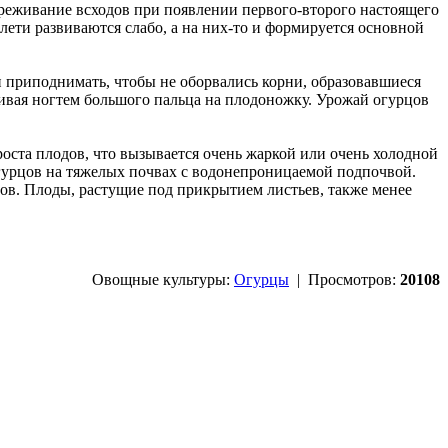
реживание всходов при появлении первого-второго настоящего
ети развиваются слабо, а на них-то и формируется основной
и приподнимать, чтобы не оборвались корни, образовавшиеся
ливая ногтем большого пальца на плодоножку. Урожай огурцов
оста плодов, что вызывается очень жаркой или очень холодной
огурцов на тяжелых почвах с водонепроницаемой подпочвой.
ов. Плоды, растущие под прикрытием листьев, также менее
Овощные культуры:
Огурцы
| Просмотров:
20108