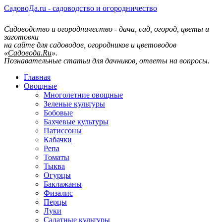
СадовоДа.ru - садоводство и огородничество
Садоводство и огородничество - дача, сад, огород, цветы и
заготовки
на сайте для садоводов, огородников и цветоводов
«
Садовода.Ru
».
Познавательные статьи для дачников, ответы на вопросы.
Главная
Овощные
Многолетние овощные
Зеленые культуры
Бобовые
Бахчевые культуры
Патиссоны
Кабачки
Репа
Томаты
Тыква
Огурцы
Баклажаны
Физалис
Перцы
Луки
Салатные культуры