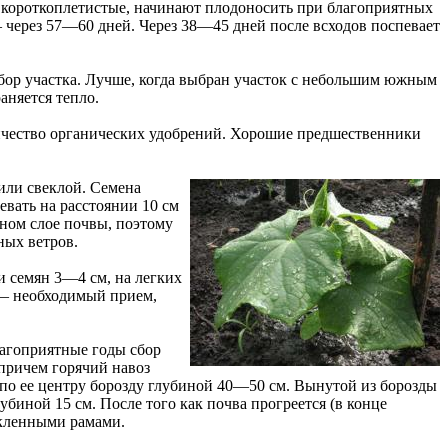
 короткоплетистые, начинают плодоносить при благоприятных
 через 57—60 дней. Через 38—45 дней после всходов поспевает
бор участка. Лучше, когда выбран участок с небольшим южным
аняется тепло.
ичество органических удобрений. Хорошие предшественники
или свеклой. Семена
вать на расстоянии 10 см
тном слое почвы, поэтому
ных ветров.
и семян 3—4 см, на легких
 — необходимый прием,
агоприятные годы сбор
причем горячий навоз
 по ее центру борозду глубиной 40—50 см. Вынутой из борозды
биной 15 см. После того как почва прогреется (в конце
екленными рамами.