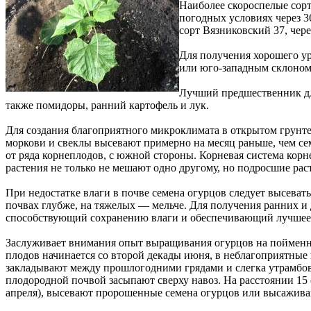
Наиболее скороспелые сор
погодных условиях через 3
сорт Вязниковский 37, чер
Для получения хорошего у
или юго-западным склоном; 
Лучший предшественник дл
также помидоры, ранний картофель и лук.
Для создания благоприятного микроклимата в открытом грунт
моркови и свеклы высевают примерно на месяц раньше, чем се
от ряда корнеплодов, с южной стороны. Корневая система корне
растения не только не мешают одно другому, но подросшие ра
При недостатке влаги в почве семена огурцов следует высеват
почвах глубже, на тяжелых — мельче. Для получения ранних 
способствующий сохранению влаги и обеспечивающий лучшее 
Заслуживает внимания опыт выращивания огурцов на пойменны
плодов начинается со второй декады июня, в неблагоприятные
закладывают между прошлогодними грядами и слегка утрамбовы
плодородной почвой засыпают сверху навоз. На расстоянии 15 с
апреля), высевают пророшенные семена огурцов или высажива