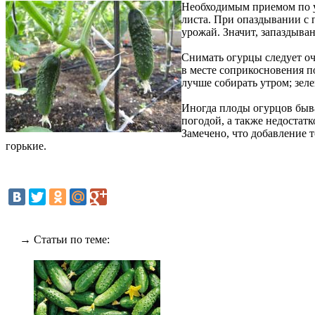
Необходимым приемом по ух
листа. При опаздывании с 
урожай. Значит, запаздыва
Снимать огурцы следует оч
в месте соприкосновения п
лучше собирать утром; зел
Иногда плоды огурцов быва
погодой, а также недостат
Замечено, что добавление 
горькие.
→ Статьи по теме: