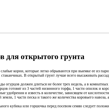
в для открытого грунта
 слабые корни, которые легко обрываются при выемке ее из парн
стаканчиках. В открытый грунт лучше всего высаживать рассаду
ы огурцов должен длиться не более трех недель, а в комнатных
цов готовят из 3 частей низинного торфа, 1 части опилок и коро
ые удобрения и известь в количестве, зависящем от кислотности
й земли, 1 части песка и такого же количества коровьего навоз
ьного кубика или горшочка перед посевом семян следует полож