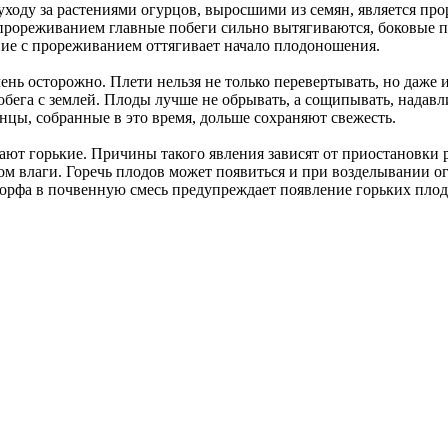
оду за растениями огурцов, выросшими из семян, является про
прореживанием главные побеги сильно вытягиваются, боковые пл
ние с прореживанием оттягивает начало плодоношения.
ень осторожно. Плети нельзя не только перевертывать, но даже 
обега с землей. Плоды лучше не обрывать, а сощипывать, надав
енцы, собранные в это время, дольше сохраняют свежесть.
ют горькие. Причины такого явления зависят от приостановки р
ком влаги. Горечь плодов может появиться и при возделывании 
торфа в почвенную смесь предупреждает появление горьких плод