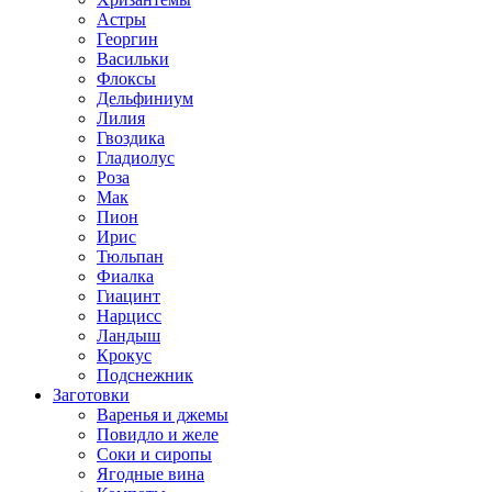
Астры
Георгин
Васильки
Флоксы
Дельфиниум
Лилия
Гвоздика
Гладиолус
Роза
Мак
Пион
Ирис
Тюльпан
Фиалка
Гиацинт
Нарцисс
Ландыш
Крокус
Подснежник
Заготовки
Варенья и джемы
Повидло и желе
Соки и сиропы
Ягодные вина