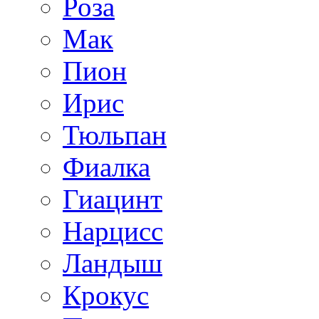
Роза
Мак
Пион
Ирис
Тюльпан
Фиалка
Гиацинт
Нарцисс
Ландыш
Крокус