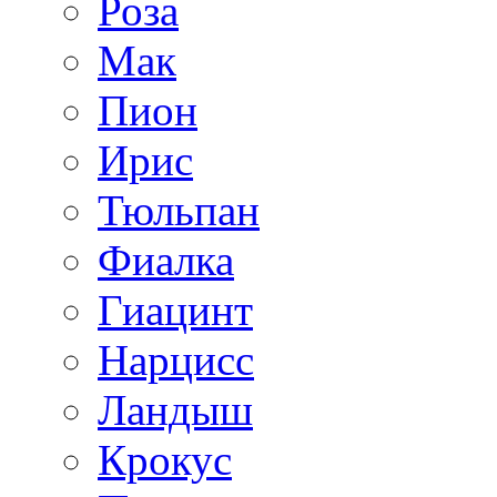
Роза
Мак
Пион
Ирис
Тюльпан
Фиалка
Гиацинт
Нарцисс
Ландыш
Крокус