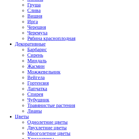
Груша
Слива
Вишня
Ирга
Черешня
Черемуха
Рябина красноплодная
Декоративные
Барбарис
Сирень
Миндаль
Жасмин
Можжевельник
Вейгела
Гортензия
Лапчатка
Спирея
Чубушник
Травянистые растения
Лианы
Цветы
Однолетние цветы
Двухлетние цветы
Многолетние цветы
Хризантемы