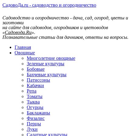
СадовоДа.ru - садоводство и огородничество
Садоводство и огородничество - дача, сад, огород, цветы и
заготовки
на сайте для садоводов, огородников и цветоводов
«
Садовода.Ru
».
Познавательные статьи для дачников, ответы на вопросы.
Главная
Овощные
Многолетние овощные
Зеленые культуры
Бобовые
Бахчевые культуры
Патиссоны
Кабачки
Репа
Томаты
Тыква
Огурцы
Баклажаны
Физалис
Перцы
Луки
Салатные культуры