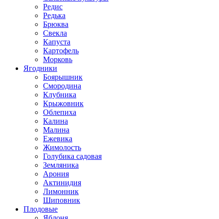
Редис
Редька
Брюква
Свекла
Капуста
Картофель
Морковь
Ягодники
Боярышник
Смородина
Клубника
Крыжовник
Облепиха
Калина
Малина
Ежевика
Жимолость
Голубика садовая
Земляника
Арония
Актинидия
Лимонник
Шиповник
Плодовые
Яблоня