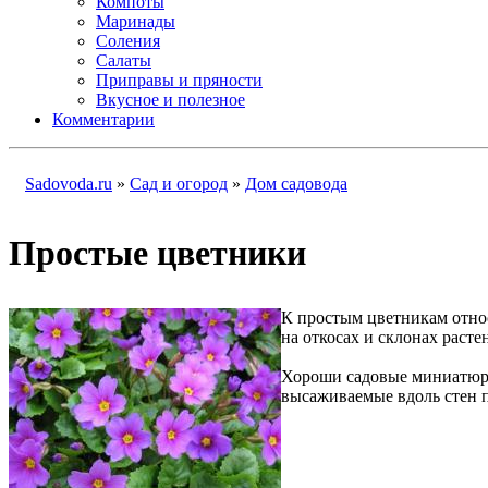
Компоты
Маринады
Соления
Салаты
Приправы и пряности
Вкусное и полезное
Комментарии
Sadovoda.ru
»
Сад и огород
»
Дом садовода
Простые цветники
К простым цветникам относ
на откосах и склонах раст
Хороши садовые миниатюры
высаживаемые вдоль стен п