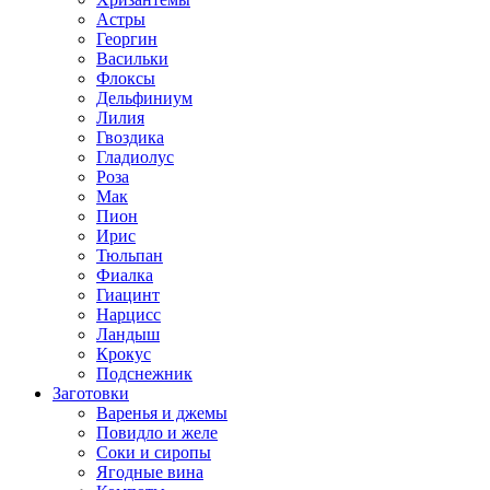
Астры
Георгин
Васильки
Флоксы
Дельфиниум
Лилия
Гвоздика
Гладиолус
Роза
Мак
Пион
Ирис
Тюльпан
Фиалка
Гиацинт
Нарцисс
Ландыш
Крокус
Подснежник
Заготовки
Варенья и джемы
Повидло и желе
Соки и сиропы
Ягодные вина