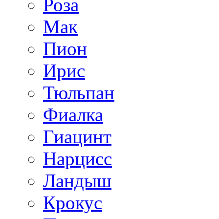
Роза
Мак
Пион
Ирис
Тюльпан
Фиалка
Гиацинт
Нарцисс
Ландыш
Крокус