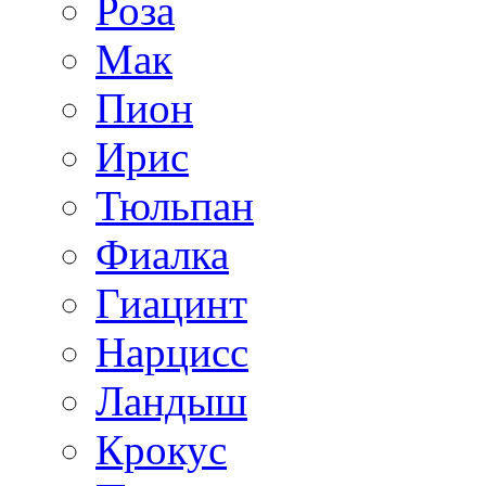
Роза
Мак
Пион
Ирис
Тюльпан
Фиалка
Гиацинт
Нарцисс
Ландыш
Крокус