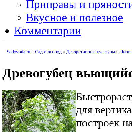
Приправы и пряност
Вкусное и полезное
Комментарии
Sadovoda.ru
»
Сад и огород
»
Декоративные культуры
»
Лиан
Древогубец вьющий
Быстрораст
для вертик
построек н