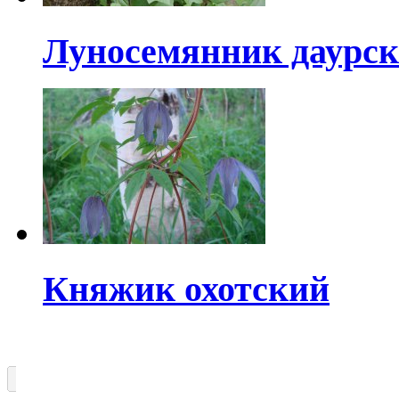
Луносемянник даурс
Княжик охотский