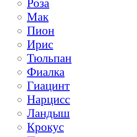
Роза
Мак
Пион
Ирис
Тюльпан
Фиалка
Гиацинт
Нарцисс
Ландыш
Крокус