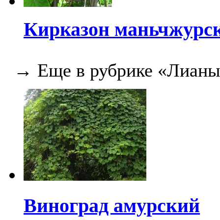
Кирказон маньчжурс
→ Еще в рубрике «Лианы
Виноград амурский