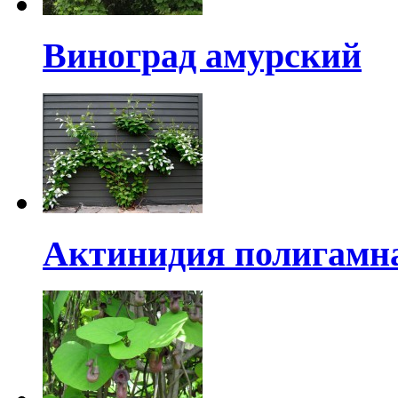
Виноград амурский
Актинидия полигамн