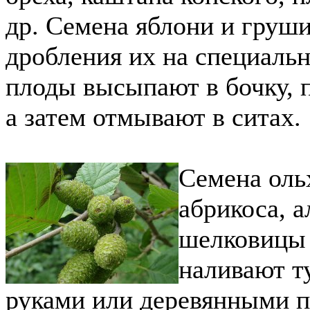
др. Семена яблони и груш
дробления их на специаль
плоды высыпают в бочку, 
а затем отмывают в ситах.
Семена оль
абрикоса, 
шелковицы и
наливают т
руками или деревянными п