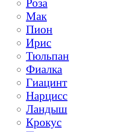
Роза
Мак
Пион
Ирис
Тюльпан
Фиалка
Гиацинт
Нарцисс
Ландыш
Крокус