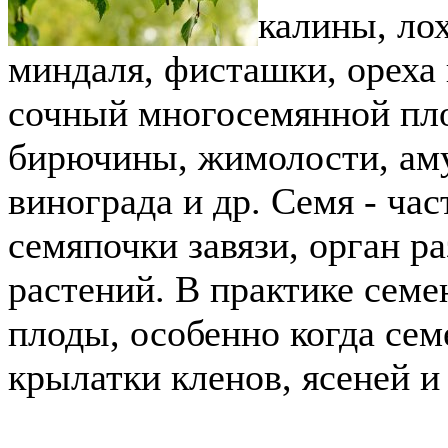
калины, лох
миндаля, фисташки, ореха г
сочный многосемянной пл
бирючины, жимолости, аму
винограда и др. Семя - час
семяпочки завязи, орган 
растений. В практике семе
плоды, особенно когда се
крылатки кленов, ясеней и 