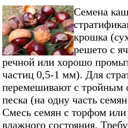
Семена каш
стратифика
крошка (су
решето с я
речной или хорошо промыт
частиц 0,5-1 мм). Для ст
перемешивают с тройным 
песка (на одну часть семян
Смесь семян с торфом или
влажного состояния. Треб