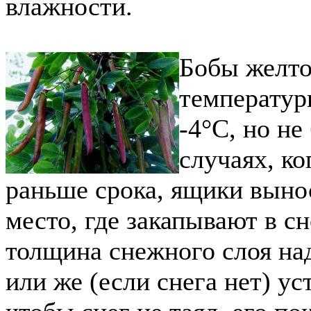
влажности.
Бобы желто
температур
-4°С, но не
случаях, ко
раньше срока, ящики выно
место, где закапывают в сн
толщина снежного слоя на
или же (если снега нет) ус